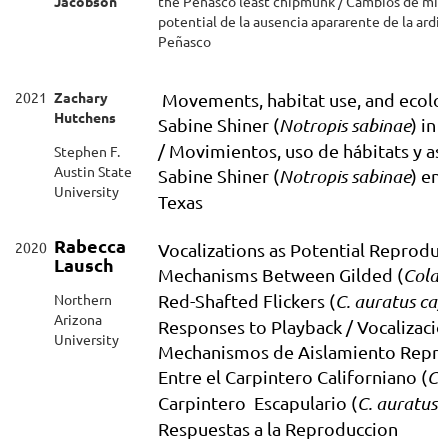
Jacobson
the Peñasco least chipmunk / Cambios de mic
potential de la ausencia apararente de la ardi
Peñasco
2021
Zachary
Movements, habitat use, and ecolog
Hutchens
Sabine Shiner (
Notropis sabinae
) in
/ Movimientos, uso de hábitats y as
Stephen F.
Austin State
Sabine Shiner (
Notropis sabinae
) en
University
Texas
Rabecca
2020
Vocalizations as Potential Reproduc
Lausch
Mechanisms Between Gilded (
Colap
Northern
Red-Shafted Flickers (
C. auratus caf
Arizona
Responses to Playback / Vocalizac
University
Mechanismos de Aislamiento Repro
Entre el Carpintero Californiano (
Co
Carpintero Escapulario (
C. auratus 
Respuestas a la Reproduccion