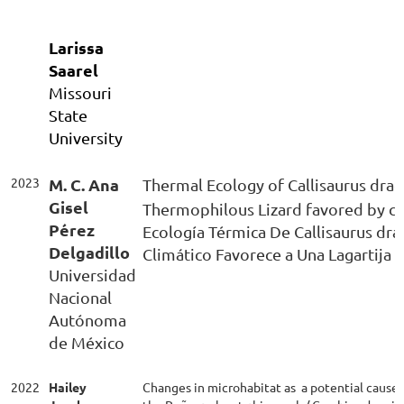
L
arissa
Saarel
Missouri
State
University
2023
M. C. Ana
Thermal Ecology of Callisaurus dra
Gisel
Thermophilous Lizard favored by cl
Pérez
Ecología Térmica De Callisaurus dr
Delgadillo
Climático Favorece a Una Lagartija 
Universidad
Nacional
Autónoma
de México
2022
Hailey
Changes in microhabitat as a potential cause 