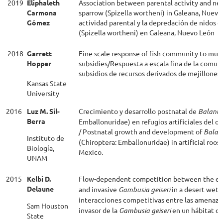
2019
Eliphaleth
Association between parental activity and ne
Carmona
sparrow (Spizella wortheni) in Galeana, Nuevo 
Gómez
actividad parental y la depredación de nidos en
(Spizella wortheni) en Galeana, Nuevo León
2018
Garrett
Fine scale response of fish community to mus
Hopper
subsidies/Respuesta a escala fina de la comun
subsidios de recursos derivados de mejillones.
Kansas State
University
2016
Luz M. Sil-
Crecimiento y desarrollo postnatal de
Balantio
Berra
Emballonuridae) en refugios artificiales del o
/ Postnatal growth and development of
Balant
Instituto de
(Chiroptera: Emballonuridae) in artificial roost
Biología,
Mexico.
UNAM
2015
Kelbi D.
Flow-dependent competition between the e
Delaune
and invasive
Gambusia geiseri
in a desert wet
interacciones competitivas entre las amenaz
Sam Houston
invasor de la
Gambusia geiseri
en un hábitat d
State