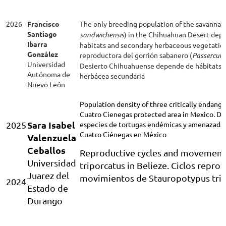
2026
Francisco
The only breeding population of the savannah
Santiago
sandwichensis
) in the Chihuahuan Desert depe
Ibarra
habitats and secondary herbaceous vegetation 
González
reproductora del gorrión sabanero (
Passerculu
Universidad
Desierto Chihuahuense depende de hábitats a
Autónoma de
herbácea secundaria
Nuevo León
Population density of three critically endang
Cuatro Cienegas protected area in Mexico. De
Sara Isabel
2025
especies de tortugas endémicas y amenazadas
Cuatro Ciénegas en México
Valenzuela
Ceballos
Reproductive cycles and movement
Universidad
triporcatus in Belieze. Ciclos repro
Juarez del
movimientos de Stauropotypus trip
2024
Estado de
Durang
o