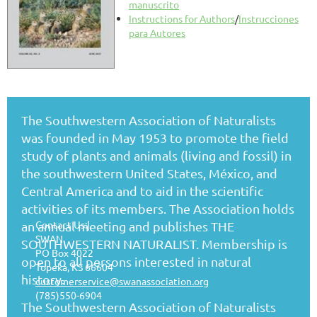
manuscrito
Instructions for Authors
/
Instrucciones
para Autores
The Southwestern Association of Naturalists
was founded in May 1953 to promote the field
study of plants and animals (living and fossil) in
the southwestern United States, México, and
Central America and to aid in the scientific
activities of its members. The Association holds
Contact Us:|
an annual meeting and publishes THE
SWAN
SOUTHWESTERN NATURALIST. Membership is
PO Box 4022
open to all persons interested in natural
Topeka, KS 66604
history.
customerservice@swanassociation.org
(785)550-6904
The Southwestern Association of Naturalists